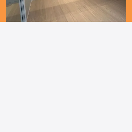
INVÄNDIG MÅLNING
Vi utför allt inom
inomhusmålning i Jönköping
inklusive
spackling, målning av väggar och tak. Vi målar även dörrar,
fönster och snickerier.
Läs mer