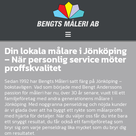
Din lokala målare i Jönköping
– När personlig service möter
proffskvalitet
Sedan 1992 har Bengts Måleri satt färg på Jönköping –
bokstavligen. Vad som började med Bengt Anderssons
passion för måleri har nu, över 30 år senare, vuxit till ett
familjeföretag med andra generationens målare i
Jönköping. Med noggranna penseldrag och nöjda kunder
är vi glada över att ha byggt ett rykte som målarproffs
med hjärta för detaljer. När du väljer oss får du inte bara
ett snyggt resultat, du får också ett familjeföretag som
bryr sig om varje penseldrag lika mycket som du bryr dig
om resultatet.