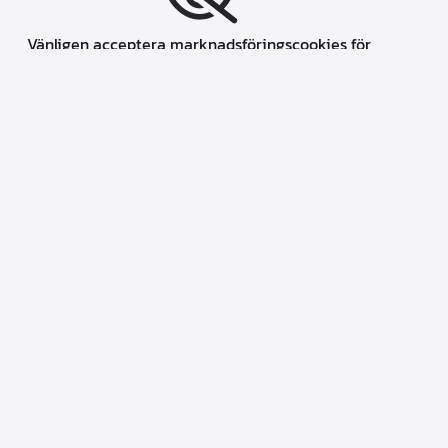
Vänligen acceptera marknadsföringscookies för
att se denna karta.
Accept cookies
Hos oss får du alltid
Service i toppklass
Färgkonsultation